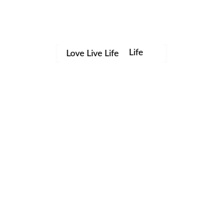
Life
Love Live Life
in
Images
Save my name, email, and website in this browser for the
next time I comment.
"Uma imagem vale mais que mil palavras" - Confúcio